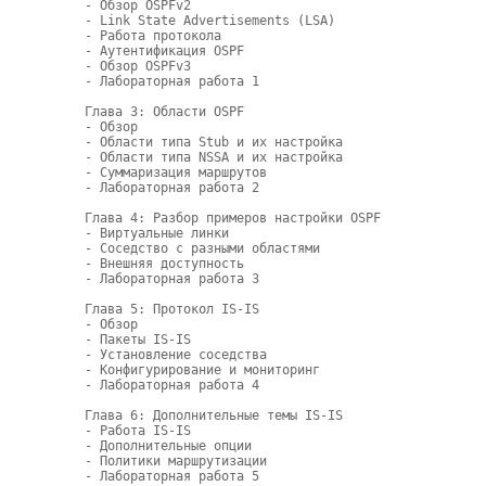
- Обзор OSPFv2

- Link State Advertisements (LSA)

- Работа протокола

- Аутентификация OSPF

- Обзор OSPFv3

- Лабораторная работа 1

Глава 3: Области OSPF

- Обзор

- Области типа Stub и их настройка

- Области типа NSSA и их настройка

- Суммаризация маршрутов 

- Лабораторная работа 2

Глава 4: Разбор примеров настройки OSPF

- Виртуальные линки

- Соседство с разными областями

- Внешняя доступность

- Лабораторная работа 3

Глава 5: Протокол IS-IS

- Обзор

- Пакеты IS-IS

- Установление соседства

- Конфигурирование и мониторинг

- Лабораторная работа 4

Глава 6: Дополнительные темы IS-IS

- Работа IS-IS

- Дополнительные опции

- Политики маршрутизации

- Лабораторная работа 5
