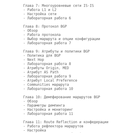
Глава 7: Многоуровневые сети IS-IS

- Работа L1 и L2

- Настройка сети

- Лабораторная работа 6

Глава 8: Протокол BGP

- Обзор 

- Работа протокола

- Выбор маршрута и опции конфигурации

- Лабораторная работа 7

Глава 9: Атрибуты и политики BGP

- Политика для BGP

- Next Hop

- Лабораторная работа 8

- Атрибуты Origin, MED

- Атрибут AS Path

- Лабораторная работа 9

- Атрибут Local Preference

- Communities маршрута

- Лабораторная работа 10

Глава 10: Демпфирование маршрутов BGP

- Обзор

- Параметры демпинга

- Настройка и мониторинг

- Лабораторная работа 11

Глава 11: Route Reflection и конфедерации

- Работа рефлектора маршрутов

- Настройка 
