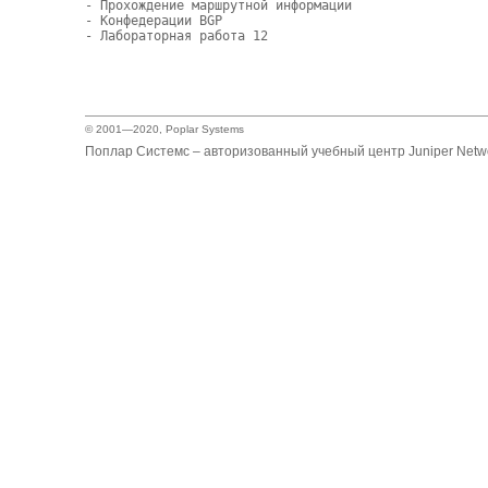
- Прохождение маршрутной информации

- Конфедерации BGP

- Лабораторная работа 12

© 2001—2020,
Poplar Systems
Поплар Системс – авторизованный учебный центр Juniper Netwo