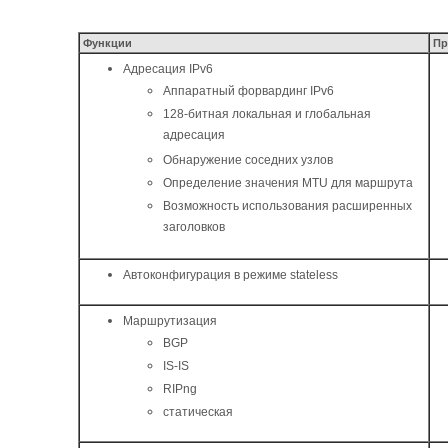
Функции
Пр
Адресация IPv6
Аппаратный форвардинг IPv6
128-битная локальная и глобальная
адресация
Обнаружение соседних узлов
Определение значения MTU для маршрута
Возможность использования расширенных
заголовков
Автоконфигурация в режиме stateless
Маршрутизация
BGP
IS-IS
RIPng
статическая