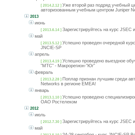
Уже второй раз подряд учебный ц
[ 2014.2.12 ]
авторизованным учебным центром Juniper Ne
2013
июнь
Зарегистрируйтесь на курс JSEC 
[ 2013.6.14 ]
май
Успешно проведен очередной курс
[ 2013.5.12 ]
JNCIE-SP
апрель
Успешно проведено выездное обу
[ 2013.4.19 ]
"МТС" - Макрорегион-"Юг"
февраль
Поплар признан лучшим среди авт
[ 2013.2.28 ]
Networks в регионе EMEA!
январь
Успешно проведено специализиро
[ 2013.1.10 ]
ОАО Ростелеком
2012
июль
Зарегистрируйтесь на курс JSEC 
[ 2012.7.30 ]
май
24-28 сентября - курс JNCIE-SP B